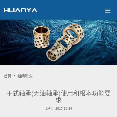
切
换
导
航
首页
/
新闻动态
干式轴承(无油轴承)使用和根本功能要
求
更新： 2017-10-24