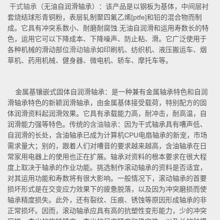
干式轴承
（无油自润滑轴承）：该产品是以钢板为基体，中间层衬
套烧结球形青铜粉，表层轧制聚四氟乙烯[ptfe]和铅的混合物而制
成。它具有冲突系数小、耐磨耐腐蚀.无油自润滑和运用寿数长的特
色，运用它可以下降成本、下降噪声、防止粘、滑。它广泛使用于
各种机械的滑动部位
滑动轴承
如印刷机、纺织机、液压搬运车、烟
草机、药用机械、健身器、微电机、轿车、摩托车等。
金属基镶嵌式固体自润滑轴承：是一种兼有金属轴承特色和自润
滑轴承特色的新颖润滑轴承，由金属基体接受载荷，特别配方的固
体润滑资料起润滑效果。它具有承载能力高，耐冲击，耐高温，自
润滑能力强等特色。传统的
含油轴承
：因为干式轴承具有嘈声低、
自润滑的长处，含油轴承已成为计算机CPU电扇轴承的新宠，市场
需求量大；别的，跟着人们对嘈音的要求越来越高，含油轴承在日
常家用电器上的使用也正在扩展。轴承对资料的根本要求在很大程
度上取决于轴承的作业功能。挑选制作滚动轴承的资料是否适宜，
对其运用功能和寿数将有很大影响。一般情况下，滚动轴承的首要
损坏形式是在交变应力效果下的疲惫脱落，以及因为冲突磨损而使
轴承精度损失。此外，还有裂纹、压痕、锈蚀等原因形成轴承的非
正常损坏。因而，滚动轴承应具有高的抗塑性变形能力，少的冲突