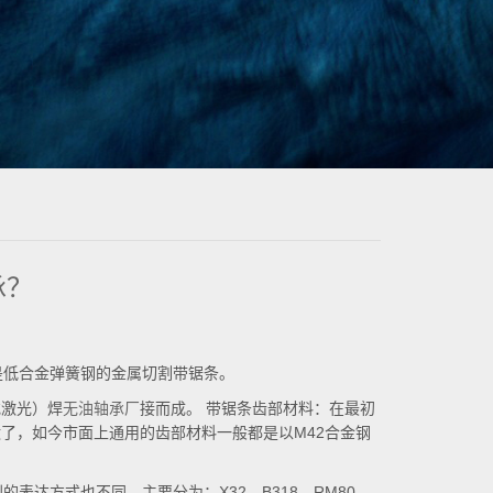
承？
是低合金弹簧钢的金属切割带锯条。
或激光）焊
无油轴承厂
接而成。 带锯条齿部材料：在最初
了，如今市面上通用的齿部材料一般都是以M42合金钢
表达方式也不同，主要分为：X32、B318、RM80、