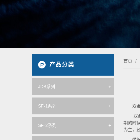
首页
/
产品分类
JDB系列
+
双
SF-1系列
+
双
期的时
SF-2系列
+
为主，
带