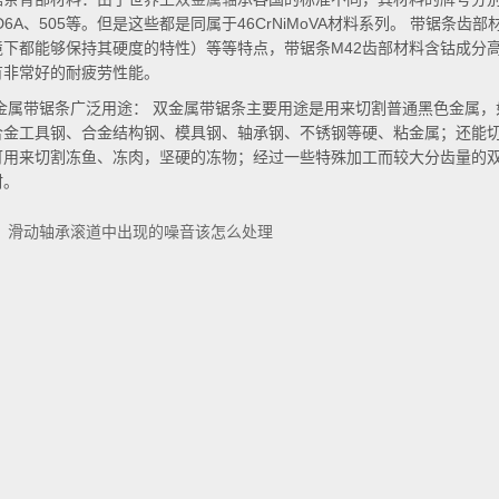
、D6A、505等。但是这些都是同属于46CrNiMoVA材料系列。 带锯
境下都能够保持其硬度的特性）等等特点，带锯条M42齿部材料含钴成分高
有非常好的耐疲劳性能。
金属带锯条广泛用途： 双金属带锯条主要用途是用来切割普通黑色金属，
合金工具钢、合金结构钢、模具钢、轴承钢、不锈钢等硬、粘金属；还能
可用来切割冻鱼、冻肉，坚硬的冻物；经过一些特殊加工而较大分齿量的
材。
：
滑动轴承滚道中出现的噪音该怎么处理