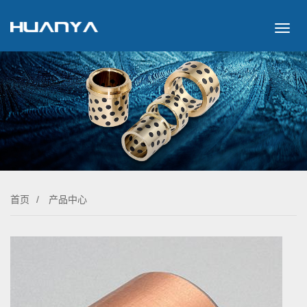
切
换
导
航
首页
/
产品中心